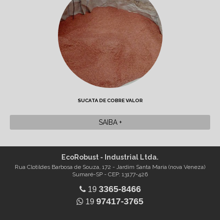
SUCATA DE COBRE VALOR
SAIBA +
EcoRobust - Industrial Ltda.
Rua Clotildes Barbosa de Souza, 172 - Jardim Santa Maria (nova Veneza)
Sumaré-SP - CEP: 13177-426
3365-8466
19
97417-3765
19