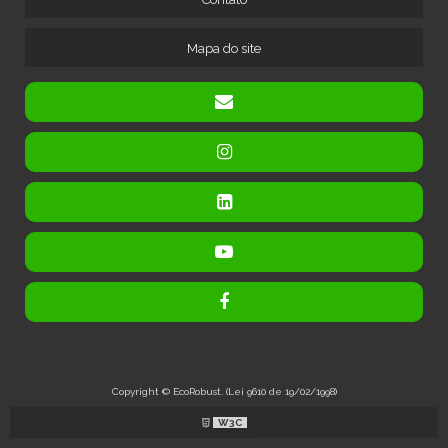
MÁQUINA PARA RECICLAGEM DE RADIADORES
Mapa do site
MÁQUINA PARA SEPARAR COBRE DE ALUMÍNIO
MÁQUINA SEPARADORA DE CABOS
MÁQUINA SEPARADORA DE CABOS ELETRÔNICOS
TRITURADOR DE COBRE A SECO
TRITURADOR DE FIOS E CABOS ELÉTRICOS
TRITURADOR E SEPARADOR DE METAIS
TRITURADOR PARA CABOS DE COBRE
TRITURADOR PARA FIOS ELÉTRICOS
TRITURADOR PARA RECICLAGEM DE FIOS ELÉTRICOS
Copyright © EcoRobust. (Lei 9610 de 19/02/1998)
W3C