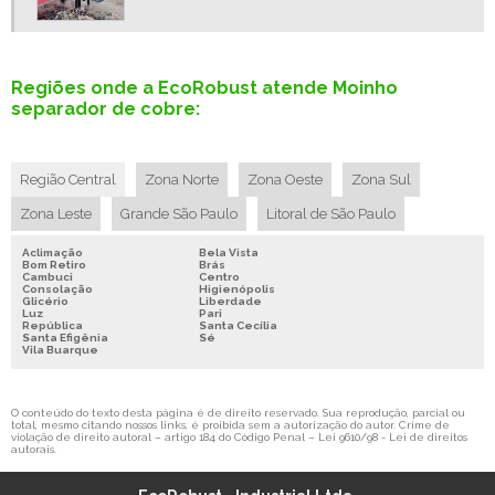
PROJETO TRITURADOR DE COBRE
MÁQUINA TRITURAR COBRE A VENDA
TRITURADOR DE FIO DE COBRE
Regiões onde a EcoRobust atende Moinho
separador de cobre:
TRITURADOR DE CABO DE COBRE
MÁQUINA DE TRITURAR COBRE
RECICLAGEM DE COBRE PREÇO
Região Central
Zona Norte
Zona Oeste
Zona Sul
RECICLAGEM DE FIOS
Zona Leste
Grande São Paulo
Litoral de São Paulo
RECICLAGEM DE FIOS E CABOS
Aclimação
Bela Vista
Bom Retiro
Brás
RECICLAGEM DE METAIS NÃO FERROSOS
Cambuci
Centro
Consolação
Higienópolis
Glicério
Liberdade
SEPARADOR DE METAIS
Luz
Pari
República
Santa Cecília
SUCATA DE COBRE VALOR
Santa Efigênia
Sé
Vila Buarque
SUCATA DE FIO DE COBRE
TRITURADOR DE CABOS ELÉTRICOS
O conteúdo do texto desta página é de direito reservado. Sua reprodução, parcial ou
total, mesmo citando nossos links, é proibida sem a autorização do autor. Crime de
VENDA DE SUCATA DE COBRE
violação de direito autoral – artigo 184 do Código Penal –
Lei 9610/98 - Lei de direitos
autorais
.
DESENCAPADORA DE FIO DE COBRE