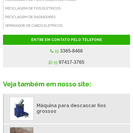
RECICLAGEM DE FIOS ELETRICOS
RECICLAGEM DE RADIADORES
SEPARADOR DE CABOS ELETRICOS
SEPARADOR DE COBRE
ENTRE EM CONTATO PELO TELEFONE
SEPARADORA A SECO DE FIOS ELÉTRICOS
3365-8466
19
SUCATA DE COBRE
SUCATA DE COBRE A VENDA
97417-3765
19
SUCATA DE COBRE PREÇO
SUCATA DE FIO
Veja também em nosso site:
SUCATA DE FIOS E CABOS DE COBRE
SUCATA DE FIOS E CABOS ELETRICOS
TRITURADOR DE COBRE
Máquina para descascar fios
grossos
TRITURADOR DE FIO
TRITURADOR E SEPARADOR DE COBRE
MÁQUINA DE MOER E SEPARAR FIOS DE COBRE