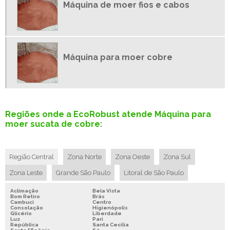
Máquina de moer fios e cabos
MÁQUINA MOER FIO
SEPARADOR DE CABOS DE COBRE
MÁQUINA DE RECICLAR COBRE
MÁQUINA DE RECICLAR FIOS DE COBRE
Máquina para moer cobre
TRITURADOR DE COBRE A VENDA
PROJETO TRITURADOR DE COBRE
MÁQUINA TRITURAR COBRE A VENDA
TRITURADOR DE FIO DE COBRE
Regiões onde a EcoRobust atende Máquina para
moer sucata de cobre:
TRITURADOR DE CABO DE COBRE
MÁQUINA DE TRITURAR COBRE
RECICLAGEM DE COBRE PREÇO
Região Central
Zona Norte
Zona Oeste
Zona Sul
RECICLAGEM DE FIOS
Zona Leste
Grande São Paulo
Litoral de São Paulo
RECICLAGEM DE FIOS E CABOS
Aclimação
Bela Vista
Bom Retiro
Brás
RECICLAGEM DE METAIS NÃO FERROSOS
Cambuci
Centro
Consolação
Higienópolis
Glicério
Liberdade
SEPARADOR DE METAIS
Luz
Pari
República
Santa Cecília