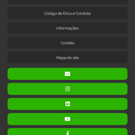
MÁQUINA PARA MOER COBRE
Código de Ética e Conduta
MÁQUINA PARA MOER SUCATA DE COBRE
MÁQUINA PARA RECICLAGEM DE CABOS
Informações
MÁQUINA PARA RECICLAGEM DE COBRE
MÁQUINA PARA RECICLAGEM DE FIOS
Contato
MÁQUINA PARA RECICLAGEM DE RADIADORES
Mapa do site
MÁQUINA PARA SEPARAR COBRE DE ALUMÍNIO
MÁQUINA SEPARADORA DE CABOS
MÁQUINA SEPARADORA DE CABOS ELETRÔNICOS
TRITURADOR DE COBRE A SECO
TRITURADOR DE FIOS E CABOS ELÉTRICOS
TRITURADOR E SEPARADOR DE METAIS
TRITURADOR PARA CABOS DE COBRE
TRITURADOR PARA FIOS ELÉTRICOS
TRITURADOR PARA RECICLAGEM DE FIOS ELÉTRICOS