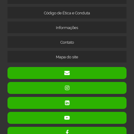
MÁQUINA PARA MOER COBRE
Código de Ética e Conduta
MÁQUINA PARA MOER SUCATA DE COBRE
MÁQUINA PARA RECICLAGEM DE CABOS
Informações
MÁQUINA PARA RECICLAGEM DE COBRE
MÁQUINA PARA RECICLAGEM DE FIOS
Contato
MÁQUINA PARA RECICLAGEM DE RADIADORES
Mapa do site
MÁQUINA PARA SEPARAR COBRE DE ALUMÍNIO
MÁQUINA SEPARADORA DE CABOS
MÁQUINA SEPARADORA DE CABOS ELETRÔNICOS
TRITURADOR DE COBRE A SECO
TRITURADOR DE FIOS E CABOS ELÉTRICOS
TRITURADOR E SEPARADOR DE METAIS
TRITURADOR PARA CABOS DE COBRE
TRITURADOR PARA FIOS ELÉTRICOS
TRITURADOR PARA RECICLAGEM DE FIOS ELÉTRICOS