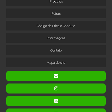
Produtos
MÁQUINA PARA DESCASCAR CABOS DE COBRE
MÁQUINA PARA DESCASCAR FIOS GROSSOS
Feiras
MÁQUINA PARA MOER COBRE
Código de Ética e Conduta
MÁQUINA PARA MOER SUCATA DE COBRE
MÁQUINA PARA RECICLAGEM DE CABOS
Informações
MÁQUINA PARA RECICLAGEM DE COBRE
MÁQUINA PARA RECICLAGEM DE FIOS
Contato
MÁQUINA PARA RECICLAGEM DE RADIADORES
Mapa do site
MÁQUINA PARA SEPARAR COBRE DE ALUMÍNIO
MÁQUINA SEPARADORA DE CABOS
MÁQUINA SEPARADORA DE CABOS ELETRÔNICOS
TRITURADOR DE COBRE A SECO
TRITURADOR DE FIOS E CABOS ELÉTRICOS
TRITURADOR E SEPARADOR DE METAIS
TRITURADOR PARA CABOS DE COBRE