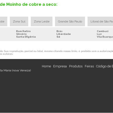
de Moinho de cobre a seco:
ste
Zona Sul
Zona Leste
Grande São Paulo
Litoral de São P
Bom Retiro
Brás
Cambuci
Glicério
Liberdade
Luz
Santa Efigênia
Sé
Vila Buarqu
o. Sua reprodução, parcial ou total, mesmo citando nossos links, é proibida sem a autorização
os autorais
.
Home
Empresa
Produtos
Feiras
Código de 
nta Maria (nova Veneza)