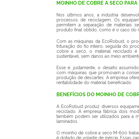
MOINHO DE COBRE A SECO PARA
Nos últimos anos, a indústria desenv
processos de reciclagem. Os equipa
permitem a separação de materiais se
produto final obtido, como é o caso do
Com as máquinas da EcoRobust, o proce
trituração do fio inteiro, seguida do 
cobre a seco, o material reciclado 
sustentável, sem danos ao meio ambient
Esse é, justamente, o desafio assumido
com máquinas que promovam a conserv
produção de descartes. A empresa ofere
rentabilidade do material beneficiado.
BENEFÍCIOS DO MOINHO DE COBR
A EcoRobust produz diversos equipame
reciclado. A empresa fabrica dois m
também podem ser utilizados para a mo
laminados.
O moinho de cobre a seco M-600 trabalh
é dotado de volante de inércia. Essas ca