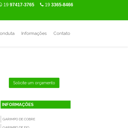
19
97417-3765
19
3365-8466
Conduta
Informações
Contato
Solicite um orçamento
INFORMAÇÕES
GARIMPO DE COBRE
GARIMPO DE FIO