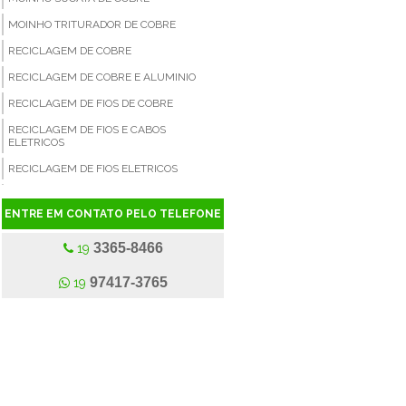
MOINHO TRITURADOR DE COBRE
RECICLAGEM DE COBRE
RECICLAGEM DE COBRE E ALUMINIO
RECICLAGEM DE FIOS DE COBRE
RECICLAGEM DE FIOS E CABOS
ELETRICOS
RECICLAGEM DE FIOS ELETRICOS
RECICLAGEM DE RADIADORES
ENTRE EM CONTATO PELO TELEFONE
SEPARADOR DE CABOS ELETRICOS
3365-8466
SEPARADOR DE COBRE
19
SEPARADORA A SECO DE FIOS ELÉTRICOS
97417-3765
19
SUCATA DE COBRE
SUCATA DE COBRE A VENDA
SUCATA DE COBRE PREÇO
SUCATA DE FIO
SUCATA DE FIOS E CABOS DE COBRE