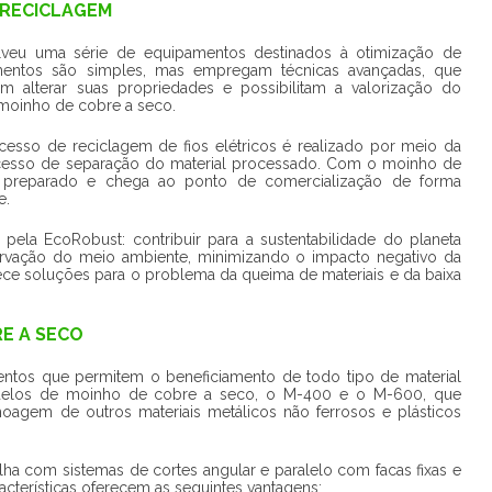
 RECICLAGEM
olveu uma série de equipamentos destinados à otimização de
mentos são simples, mas empregam técnicas avançadas, que
m alterar suas propriedades e possibilitam a valorização do
 moinho de cobre a seco.
sso de reciclagem de fios elétricos é realizado por meio da
processo de separação do material processado. Com o moinho de
é preparado e chega ao ponto de comercialização de forma
e.
 pela EcoRobust: contribuir para a sustentabilidade do planeta
ação do meio ambiente, minimizando o impacto negativo da
ce soluções para o problema da queima de materiais e da baixa
E A SECO
ntos que permitem o beneficiamento de todo tipo de material
odelos de moinho de cobre a seco, o M-400 e o M-600, que
agem de outros materiais metálicos não ferrosos e plásticos
a com sistemas de cortes angular e paralelo com facas fixas e
racterísticas oferecem as seguintes vantagens: