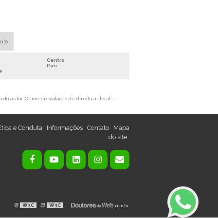
MÁQUINA DE TRITURAR COBRE
RECICLAGEM DE COBRE PREÇO
RECICLAGEM DE FIOS
aulo
RECICLAGEM DE FIOS E CABOS
RECICLAGEM DE METAIS NÃO FERROSOS
Centro
Pari
SEPARADOR DE METAIS
e
SUCATA DE COBRE VALOR
SUCATA DE FIO DE COBRE
 do autor. Crime de violação de direito autoral –
TRITURADOR DE CABOS ELÉTRICOS
VENDA DE SUCATA DE COBRE
Ética e Conduta
Informações
Contato
Mapa
do site
DESENCAPADORA DE FIO DE COBRE
EQUIPAMENTO PARA RECICLAGEM DE
COBRE
MÁQUINA DE DESCASCAR FIOS
AUTOMÁTICA
MÁQUINA DE DESCASCAR FIOS PREÇO
W3C
W3C
MÁQUINA DE MOER FIOS E CABOS