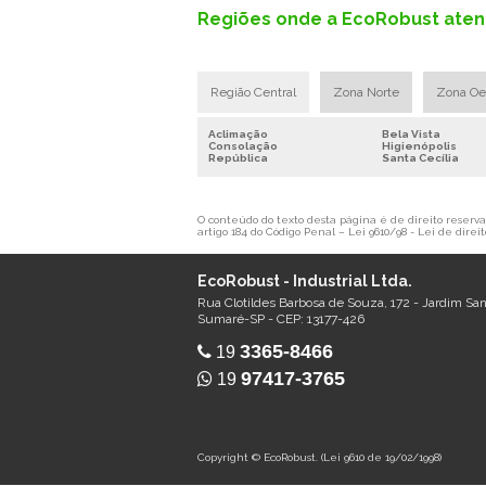
Regiões onde a EcoRobust aten
Região Central
Zona Norte
Zona Oe
Aclimação
Bela Vista
Consolação
Higienópolis
República
Santa Cecília
O conteúdo do texto desta página é de direito reservad
artigo 184 do Código Penal –
Lei 9610/98 - Lei de direit
EcoRobust - Industrial Ltda.
Rua Clotildes Barbosa de Souza, 172 - Jardim Sa
Sumaré-SP - CEP: 13177-426
3365-8466
19
97417-3765
19
Copyright © EcoRobust. (Lei 9610 de 19/02/1998)