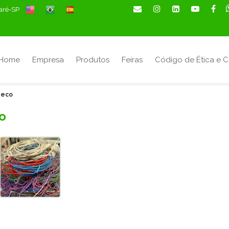
maré-SP
Home
Empresa
Produtos
Feiras
Código de Ética e 
seco
o