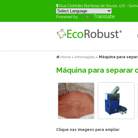
Rua Clotildes Barbosa de Souza, 172 - Su
Translate
Powered by
Home
»
Informações
»
Máquina para separ
Máquina para separar 
Clique nas imagens para ampliar