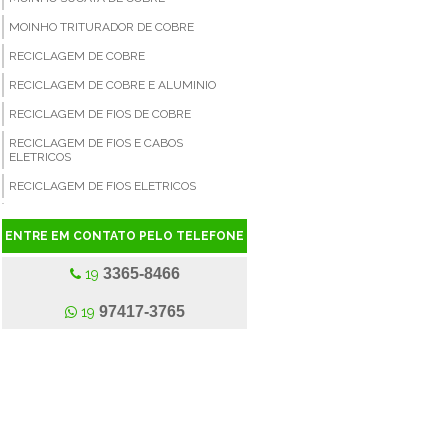
MOINHO TRITURADOR DE COBRE
RECICLAGEM DE COBRE
RECICLAGEM DE COBRE E ALUMINIO
RECICLAGEM DE FIOS DE COBRE
RECICLAGEM DE FIOS E CABOS
ELETRICOS
RECICLAGEM DE FIOS ELETRICOS
RECICLAGEM DE RADIADORES
ENTRE EM CONTATO PELO TELEFONE
SEPARADOR DE CABOS ELETRICOS
3365-8466
SEPARADOR DE COBRE
19
SEPARADORA A SECO DE FIOS ELÉTRICOS
97417-3765
19
SUCATA DE COBRE
SUCATA DE COBRE A VENDA
SUCATA DE COBRE PREÇO
SUCATA DE FIO
SUCATA DE FIOS E CABOS DE COBRE