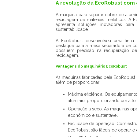
A revolução da EcoRobust com 
A máquina para separar cobre de alumí
reciclagem de materiais metálicos. A E
apresenta soluções inovadoras para 
sustentabilidade.
A EcoRobust desenvolveu uma linha 
destaque para a mesa separadora de c
possuem precisão na recuperação de 
reciclagem.
Vantagens do maquinário EcoRobust
As máquinas fabricadas pela EcoRobust 
além de proporcionar:
Máxima eficiência: Os equipament
alumínio, proporcionando um alto 
Operação a seco: As máquinas ope
econômico e sustentável;
Facilidade de operação: Com estru
EcoRobust são fáceis de operar 