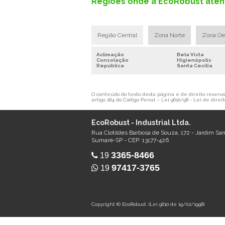
Regiões onde a EcoRobust atend
Região Central
Zona Norte
Zona Oe
Aclimação
Bela Vista
Consolação
Higienópolis
República
Santa Cecília
O conteúdo do texto desta página é de direito reservad
artigo 184 do Código Penal –
Lei 9610/98 - Lei de direit
EcoRobust - Industrial Ltda.
Rua Clotildes Barbosa de Souza, 172 - Jardim Sa
Sumaré-SP - CEP: 13177-426
3365-8466
19
97417-3765
19
Copyright © EcoRobust. (Lei 9610 de 19/02/1998)