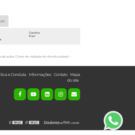
MÁQUINA DE TRITURAR COBRE
RECICLAGEM DE COBRE PREÇO
RECICLAGEM DE FIOS
aulo
RECICLAGEM DE FIOS E CABOS
Centro
RECICLAGEM DE METAIS NÃO FERROSOS
Pari
e
SEPARADOR DE METAIS
SUCATA DE COBRE VALOR
 do autor. Crime de violação de direito autoral –
SUCATA DE FIO DE COBRE
TRITURADOR DE CABOS ELÉTRICOS
Ética e Conduta
Informações
Contato
Mapa
VENDA DE SUCATA DE COBRE
do site
DESENCAPADORA DE FIO DE COBRE
EQUIPAMENTO PARA RECICLAGEM DE
COBRE
MÁQUINA DE DESCASCAR FIOS
AUTOMÁTICA
MÁQUINA DE DESCASCAR FIOS PREÇO
W3C
W3C
MÁQUINA DE MOER FIOS E CABOS