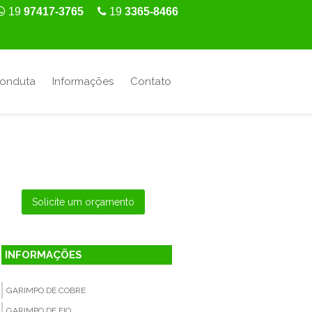
19
97417-3765
19
3365-8466
Conduta
Informações
Contato
Solicite um orçamento
INFORMAÇÕES
GARIMPO DE COBRE
GARIMPO DE FIO