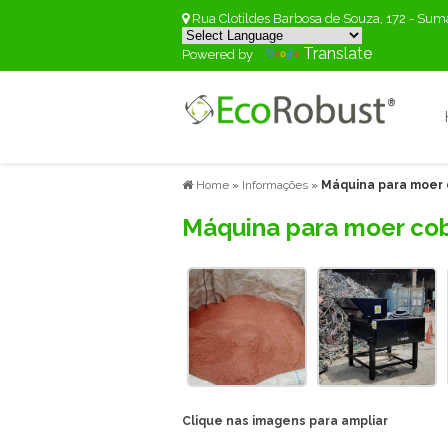
Rua Clotildes Barbosa de Souza, 172 - Su
Translate
Powered by
Home
»
Informações
»
Máquina para moer 
Máquina para moer co
Clique nas imagens para ampliar