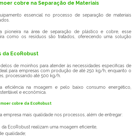
moer cobre na Separação de Materiais
ipamento essencial no processo de separação de materiais
ados.
a pioneira na área de separação de plástico e cobre, esse
ira como os resíduos são tratados, oferecendo uma solução
s da EcoRobust
odelos de moinhos para atender às necessidades específicas de
ideal para empresas com produção de até 250 kg/h, enquanto o
s, processando até 500 kg/h.
 eficiência na moagem e pelo baixo consumo energético,
stentável e econômica.
a moer cobre da EcoRobust
a empresa mais qualidade nos processos, além de entregar:
s da EcoRobust realizam uma moagem eficiente,
de qualidade;