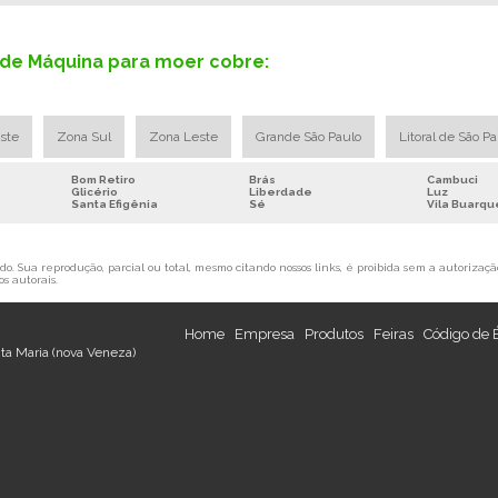
de Máquina para moer cobre:
ste
Zona Sul
Zona Leste
Grande São Paulo
Litoral de São P
Bom Retiro
Brás
Cambuci
Glicério
Liberdade
Luz
Santa Efigênia
Sé
Vila Buarqu
o. Sua reprodução, parcial ou total, mesmo citando nossos links, é proibida sem a autorização
os autorais
.
Home
Empresa
Produtos
Feiras
Código de 
nta Maria (nova Veneza)