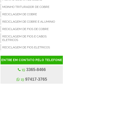
MOINHO TRITURADOR DE COBRE
RECICLAGEM DE COBRE
RECICLAGEM DE COBRE E ALUMINIO
RECICLAGEM DE FIOS DE COBRE
RECICLAGEM DE FIOS E CABOS
ELETRICOS
RECICLAGEM DE FIOS ELETRICOS
RECICLAGEM DE RADIADORES
ENTRE EM CONTATO PELO TELEFONE
SEPARADOR DE CABOS ELETRICOS
3365-8466
SEPARADOR DE COBRE
19
SEPARADORA A SECO DE FIOS ELÉTRICOS
97417-3765
19
SUCATA DE COBRE
SUCATA DE COBRE A VENDA
SUCATA DE COBRE PREÇO
SUCATA DE FIO
SUCATA DE FIOS E CABOS DE COBRE