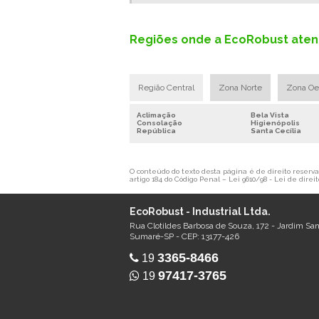
Regiões onde a EcoRobust aten
Região Central
Zona Norte
Zona Oe
Aclimação
Bela Vista
Consolação
Higienópolis
República
Santa Cecília
O conteúdo do texto desta página é de direito reservad
artigo 184 do Código Penal –
Lei 9610/98 - Lei de direit
EcoRobust - Industrial Ltda.
Rua Clotildes Barbosa de Souza, 172 - Jardim Sa
Sumaré-SP - CEP: 13177-426
3365-8466
19
97417-3765
19