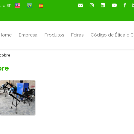
maré-SP
Home
Empresa
Produtos
Feiras
Código de Ética e 
cobre
bre