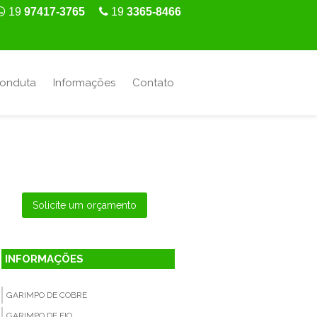
19
97417-3765
19
3365-8466
Conduta
Informações
Contato
Solicite um orçamento
INFORMAÇÕES
GARIMPO DE COBRE
GARIMPO DE FIO