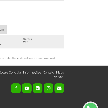
MÁQUINA DE TRITURAR COBRE
RECICLAGEM DE COBRE PREÇO
RECICLAGEM DE FIOS
RECICLAGEM DE FIOS E CABOS
RECICLAGEM DE METAIS NÃO FERROSOS
aulo
SEPARADOR DE METAIS
Centro
SUCATA DE COBRE VALOR
Pari
e
SUCATA DE FIO DE COBRE
TRITURADOR DE CABOS ELÉTRICOS
 do autor. Crime de violação de direito autoral –
VENDA DE SUCATA DE COBRE
DESENCAPADORA DE FIO DE COBRE
Ética e Conduta
Informações
Contato
Mapa
EQUIPAMENTO PARA RECICLAGEM DE
do site
COBRE
MÁQUINA DE DESCASCAR FIOS
AUTOMÁTICA
MÁQUINA DE DESCASCAR FIOS PREÇO
MÁQUINA DE MOER FIOS E CABOS